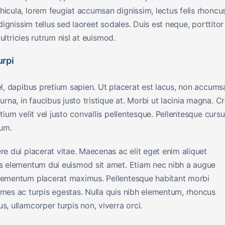
hicula, lorem feugiat accumsan dignissim, lectus felis rhoncu
 dignissim tellus sed laoreet sodales. Duis est neque, porttitor
 ultricies rutrum nisl at euismod.
urpi
el, dapibus pretium sapien. Ut placerat est lacus, non accums
na, in faucibus justo tristique at. Morbi ut lacinia magna. C
tium velit vel justo convallis pellentesque. Pellentesque cursu
dum.
re dui placerat vitae. Maecenas ac elit eget enim aliquet
uis elementum dui euismod sit amet. Etiam nec nibh a augue
elementum placerat maximus. Pellentesque habitant morbi
ames ac turpis egestas. Nulla quis nibh elementum, rhoncus
s, ullamcorper turpis non, viverra orci.