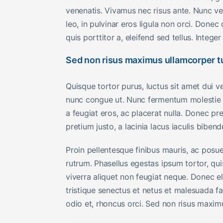
venenatis. Vivamus nec risus ante. Nunc ve
leo, in pulvinar eros ligula non orci. Donec
quis porttitor a, eleifend sed tellus. Integer
Sed non risus maximus ullamcorper t
Quisque tortor purus, luctus sit amet dui v
nunc congue ut. Nunc fermentum molestie ur
a feugiat eros, ac placerat nulla. Donec pre
pretium justo, a lacinia lacus iaculis biben
Proin pellentesque finibus mauris, ac posue
rutrum. Phasellus egestas ipsum tortor, q
viverra aliquet non feugiat neque. Donec 
tristique senectus et netus et malesuada f
odio et, rhoncus orci. Sed non risus maximu