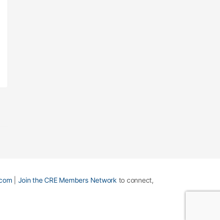
Lorem ipsum dolor sit amet, consectetur
adipiscing elit. Mauris quis orci quis metus
euismod vulputate vitae vitae nunc. Aliquam erat
volutpat. Mauris in eros dapibus,…
CRE Members
December 7, 2020
com
|
Join the CRE Members Network
to connect,