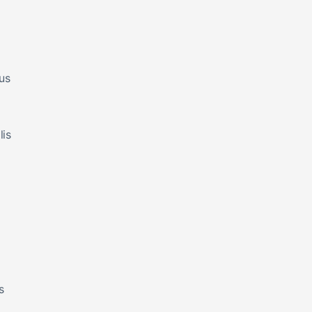
us
lis
s