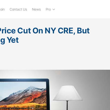
oin
Contact Us
News
Pro
rice Cut On NY CRE, But
ng Yet