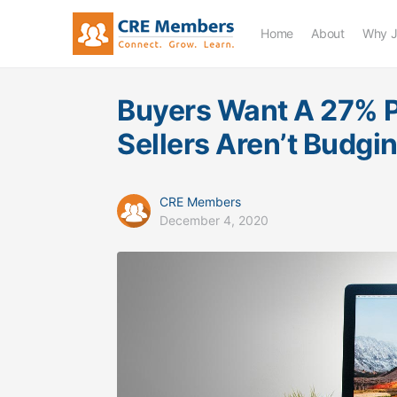
Home
About
Why J
Buyers Want A 27% P
Sellers Aren’t Budgi
CRE Members
December 4, 2020