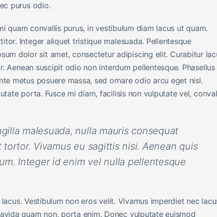
nec purus odio.
, mi quam convallis purus, in vestibulum diam lacus ut quam.
tor. Integer aliquet tristique malesuada. Pellentesque
 dolor sit amet, consectetur adipiscing elit. Curabitur lac
tor. Aenean suscipit odio non interdum pellentesque. Phasellus
nte metus posuere massa, sed ornare odio arcu eget nisl.
tate porta. Fusce mi diam, facilisis non vulputate vel, conval
ingilla malesuada, nulla mauris consequat
t tortor. Vivamus eu sagittis nisi. Aenean quis
rdum. Integer id enim vel nulla pellentesque
us lacus. Vestibulum non eros velit. Vivamus imperdiet nec lacu
gravida quam non, porta enim. Donec vulputate euismod