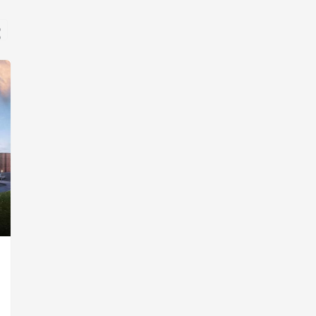
Retail Landlords Offer Pandemic
Clauses in New Leases